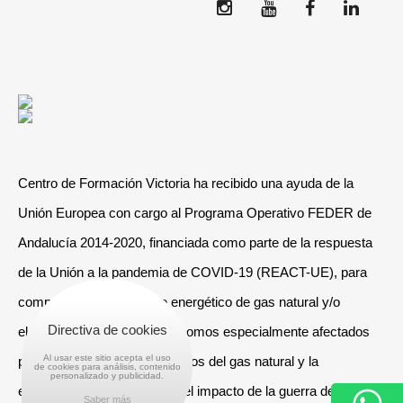
Centro de Formación Victoria ha recibido una ayuda de la
Unión Europea con cargo al Programa Operativo FEDER de
Andalucía 2014-2020, financiada como parte de la respuesta
de la Unión a la pandemia de COVID-19 (REACT-UE), para
compensar el sobrecoste energético de gas natural y/o
Directiva de cookies
electricidad a pymes y autónomos especialmente afectados
Al usar este sitio acepta el uso
por el incremento de los precios del gas natural y la
de cookies para análisis, contenido
personalizado y publicidad.
electricidad provocados por el impacto de la guerra de
Saber más