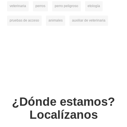
veterinaria
perros
perro peligroso
etología
pruebas de acceso
animales
auxiliar de veterinaria
¿Dónde estamos?
Localízanos