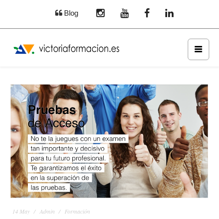
Blog
14
May
Admin
Formación