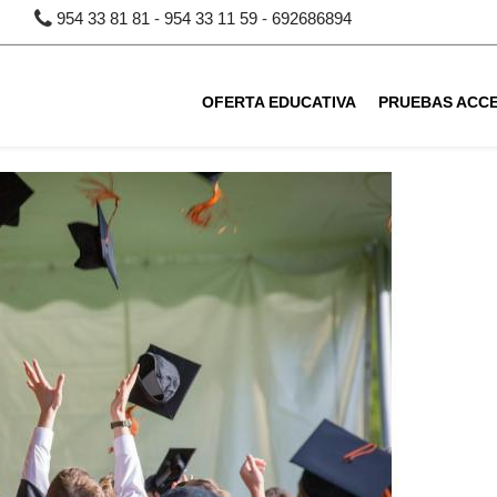
954 33 81 81
-
954 33 11 59
-
692686894
OFERTA EDUCATIVA
PRUEBAS ACC