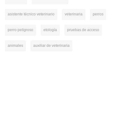
asistente técnico veterinario
veterinaria
perros
perro peligroso
etología
pruebas de acceso
animales
auxiliar de veterinaria